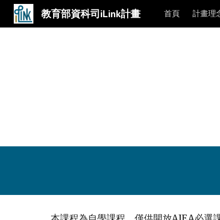
教育部資科司iLink計畫
首頁
計畫理
Sk
本課程為自學課程，
僅供
開放AIEA必選