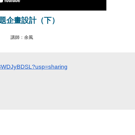
專題企畫設計（
下
）
講師：余風
RS3WDJyBDSL?usp=sharing