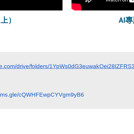
（上）
AI
oogle.com/drive/folders/1YpWs0dG3euwakOei28IZF
/forms.gle/cQWHFEwpCYVgm9yB6